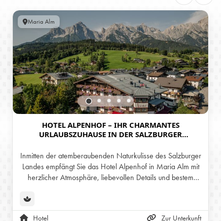
Maria Alm
HOTEL ALPENHOF – IHR CHARMANTES
URLAUBSZUHAUSE IN DER SALZBURGER
BERGWELT
Inmitten der atemberaubenden Naturkulisse des Salzburger
Landes empfängt Sie das Hotel Alpenhof in Maria Alm mit
herzlicher Atmosphäre, liebevollen Details und bestem
Komfort. Genießen Sie einen erholsamen Urlaub – von der
stressfreien Anreise bis zur letzten Gipfelaussicht.
Hotel
Zur Unterkunft